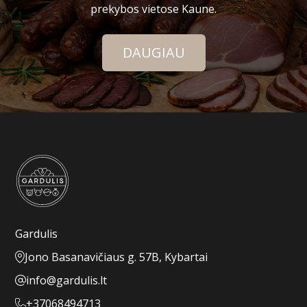
prekybos vietose Kaune.
DAUGIAU
Gardulis
Jono Basanavičiaus g. 57B, Kybartai
info@gardulis.lt
+37068494713