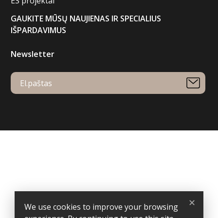
ES projektai
GAUKITE MŪSŲ NAUJIENAS IR SPECIALIUS
IŠPARDAVIMUS
Newsletter
Your account
Order tracking
Sign in
Create account
Store information
Gardulis
✕
Specialūs pasiūlymai verslo dovanoms – išskirtinei Jūsų
We use cookies to improve your browsing