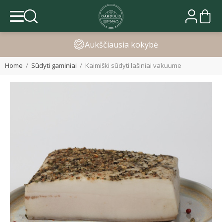
Greitas pristatymas
Home
Sūdyti gaminiai
Kaimiški sūdyti lašiniai vakuume