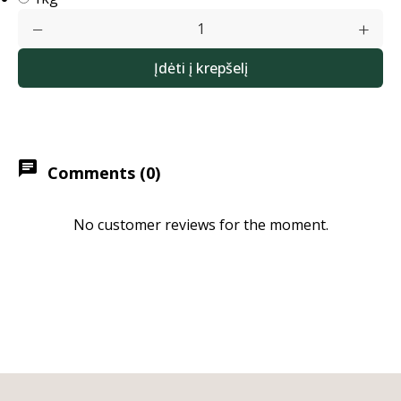
Įdėti į krepšelį
chat
Comments (0)
No customer reviews for the moment.