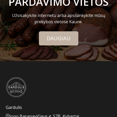
PARDAVIMO VIETOS
Užsisakykite internetu arba apsilankykite mūsų
prekybos vietose Kaune.
DAUGIAU
Gardulis
Jono Basanavičiaus g. 57B, Kybartai