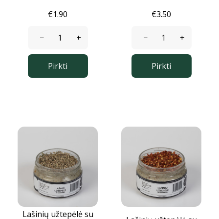
0
0
€1.90
€3.50
−
+
−
+
Pirkti
Pirkti
Lašinių užtepėlė su