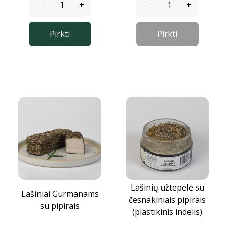
−
+
−
+
Pirkti
Pirkti
Lašinių užtepėlė su
Lašiniai Gurmanams
česnakiniais pipirais
su pipirais
(plastikinis indelis)