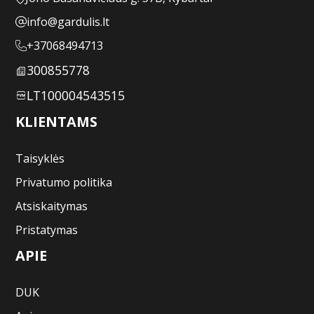
info@gardulis.lt
+37068494713
300855778
LT100004543515
KLIENTAMS
Taisyklės
Privatumo politika
Atsiskaitymas
Pristatymas
APIE
DUK