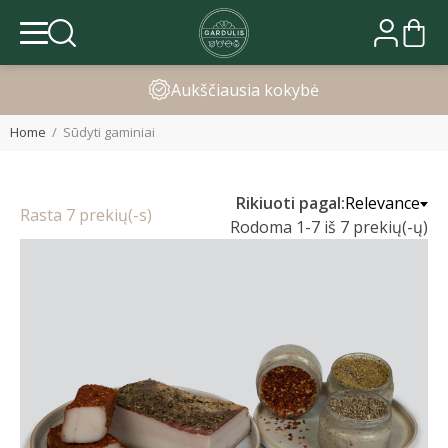
Greitas pristatymas
Home
Sūdyti gaminiai
Rikiuoti pagal:
Relevance
Rasta 7 prekių(-s)
Rodoma 1-7 iš 7 prekių(-ų)
0
0