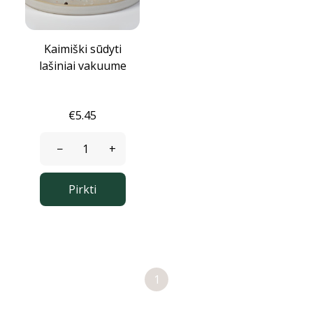
Kaimiški sūdyti
lašiniai vakuume
€5.45
−
+
Pirkti
1