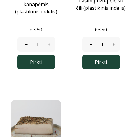
Lašinių užtepėlė su
kanapėmis
čili (plastikinis indelis)
(plastikinis indelis)
0
€3.50
€3.50
−
+
−
+
Pirkti
Pirkti