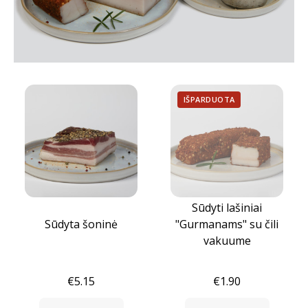
IŠPARDUOTA
Sūdyti lašiniai
Sūdyta šoninė
"Gurmanams" su čili
vakuume
0
0
€5.15
€1.90