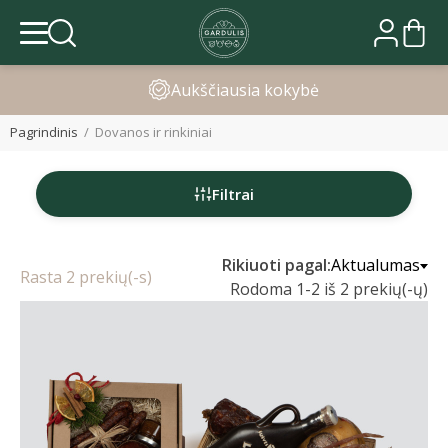
Greitas pristatymas
Pagrindinis
Dovanos ir rinkiniai
Filtrai
Rikiuoti pagal:
Aktualumas
Rasta 2 prekių(-s)
Rodoma 1-2 iš 2 prekių(-ų)
2
3