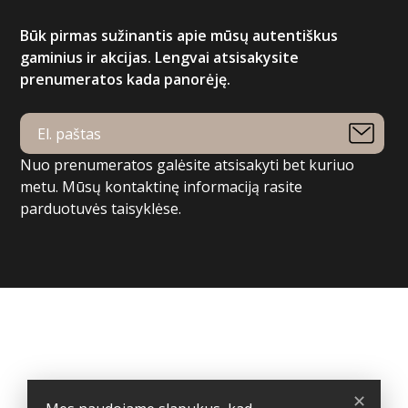
Būk pirmas sužinantis apie mūsų autentiškus
gaminius ir akcijas. Lengvai atsisakysite
prenumeratos kada panorėję.
Nuo prenumeratos galėsite atsisakyti bet kuriuo
metu. Mūsų kontaktinę informaciją rasite
parduotuvės taisyklėse.
Jūsų paskyra
Užsakymo sekimas
Prisijungti
Sukurti paskyrą
Parduotuvės informacija
✕