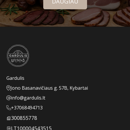
DAUGIAU
Gardulis
Jono Basanavičiaus g. 57B, Kybartai
info@gardulis.lt
+37068494713
300855778
LT100004543515