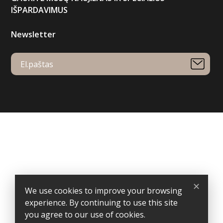
IŠPARDAVIMUS
Newsletter
Your account
Order tracking
Sign in
Create account
Store information
Gardulis
✕
Specialūs pasiūlymai verslo dovanoms – išskirtinei Jūsų
We use cookies to improve your browsing
partnerystei.
experience. By continuing to use this site
Jono Basanavičiaus g. 57B, Kybartai
you agree to our use of cookies.