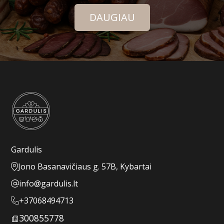
DAUGIAU
Gardulis
Jono Basanavičiaus g. 57B, Kybartai
info@gardulis.lt
+37068494713
300855778