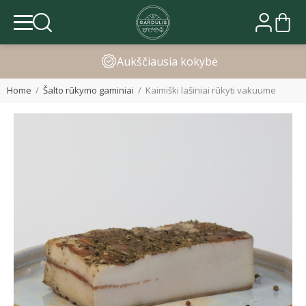
bė
Greitas pristatym
Home
Šalto rūkymo gaminiai
Kaimiški lašiniai rūkyti vakuume