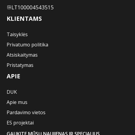
LT100004543515
KLIENTAMS
Taisyklės
Privatumo politika
Atsiskaitymas
Pristatymas
APIE
DUK
Apie mus
Pardavimo vietos
ES projektai
GAUKITE MŪSŲ NAUJIENAS IR SPECIALIUS