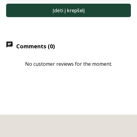
Įdėti į krepšelį
chat
Comments (0)
No customer reviews for the moment.