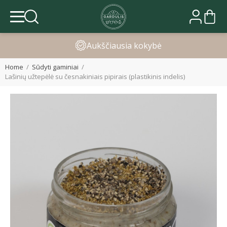
Greitas pristatymas
Home
Sūdyti gaminiai
Lašinių užtepėlė su česnakiniais pipirais (plastikinis indelis)