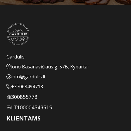
Gardulis
Jono Basanavičiaus g. 57B, Kybartai
info@gardulis.lt
+37068494713
300855778
LT100004543515
KLIENTAMS