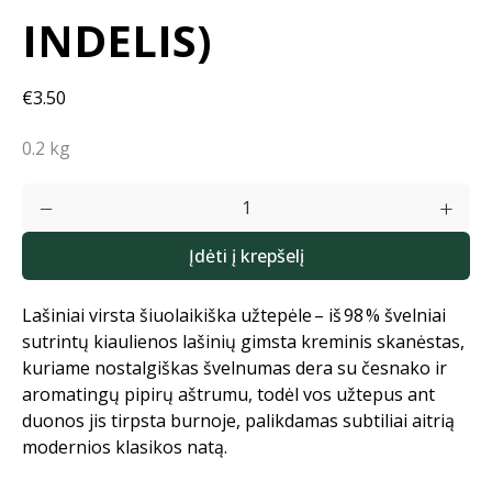
INDELIS)
€3.50
0.2 kg
Įdėti į krepšelį
Lašiniai virsta šiuolaikiška užtepėle – iš 98 % švelniai
sutrintų kiaulienos lašinių gimsta kreminis skanėstas,
kuriame nostalgiškas švelnumas dera su česnako ir
aromatingų pipirų aštrumu, todėl vos užtepus ant
duonos jis tirpsta burnoje, palikdamas subtiliai aitrią
modernios klasikos natą.