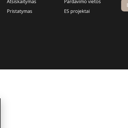
Atsiskaitymas
Pardavimo vietos
Pristatymas
ES projektai
nerystei.