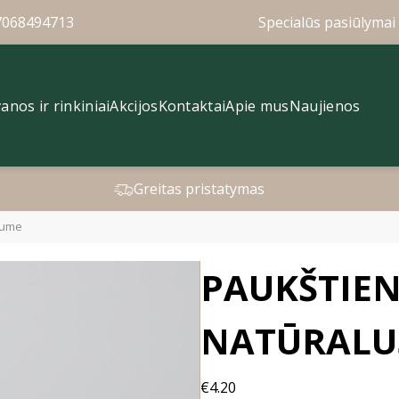
7068494713
Specialūs pasiūlymai 
anos ir rinkiniai
Akcijos
Kontaktai
Apie mus
Naujienos
Greitas pristatymas
uume
PAUKŠTIEN
NATŪRALU
€4.20