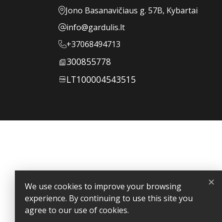
Jono Basanavičiaus g. 57B, Kybartai
info@gardulis.lt
+37068494713
300855778
LT100004543515
Your account
Order tracking
Sign in
Create account
Store information
✕
Gardulis
We use cookies to improve your browsing
Specialūs pasiūlymai verslo dovanoms – išskirtinei Jūsų part
experience. By continuing to use this site you
Jono Basanavičiaus g. 57B, Kybartai
agree to our use of cookies.
Lithuania