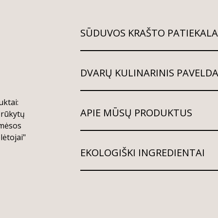
SŪDUVOS KRAŠTO PATIEKALA
DVARŲ KULINARINIS PAVELD
ktai:
APIE MŪSŲ PRODUKTUS
 rūkytų
 mėsos
ėtojai"
EKOLOGIŠKI INGREDIENTAI