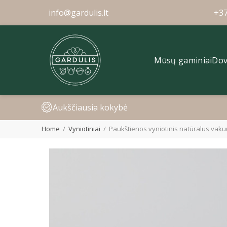
info@gardulis.lt
+3
Mūsų gaminiai
Dov
Aukščiausia kokybė
Home
Vyniotiniai
Paukštienos vyniotinis natūralus vak