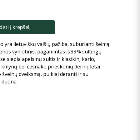
dėti į krepšelį
no yra lietuviškų vaišių pažiba, suburianti šeimą
enos vyniotinis, pagamintas iš 93 % sultingų
e slepia apelsinų sultis ir klasikinį kario,
, kmynų bei česnako prieskonių derinį; lėtai
ko švelnų dvelksmą, puikiai derantį ir su
a duona.