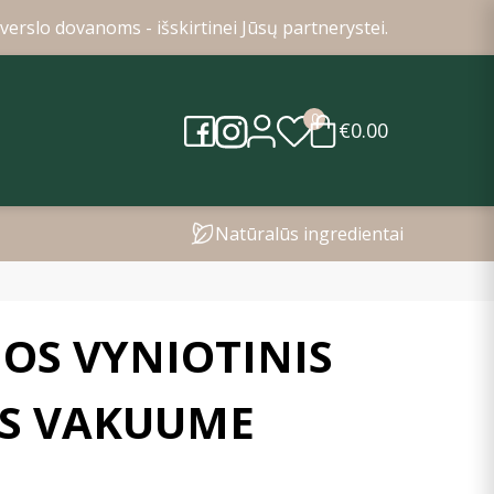
verslo dovanoms - išskirtinei Jūsų partnerystei.
0
€0.00
Natūralūs ingredientai
OS VYNIOTINIS
S VAKUUME