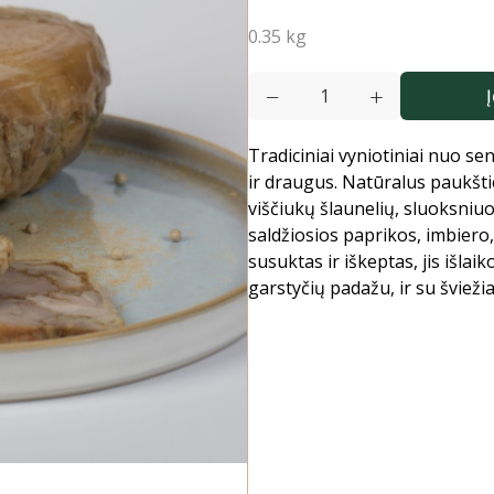
0.35 kg
Į
Tradiciniai vyniotiniai nuo se
ir draugus. Natūralus paukšti
viščiukų šlaunelių, sluoksniuos
saldžiosios paprikos, imbiero
susuktas ir iškeptas, jis išlai
garstyčių padažu, ir su švieži