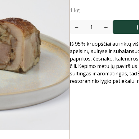
1 kg
Į
Iš 95 % kruopščiai atrinktų v
apelsinų sultyse ir subalansu
paprikos, česnako, kalendros,
čili. Kepimo metu jų paviršius 
sultingas ir aromatingas, tad 
restoraninio lygio patiekalui