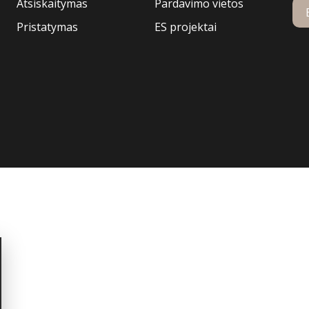
Atsiskaitymas
Pardavimo vietos
Pristatymas
ES projektai
nerystei.