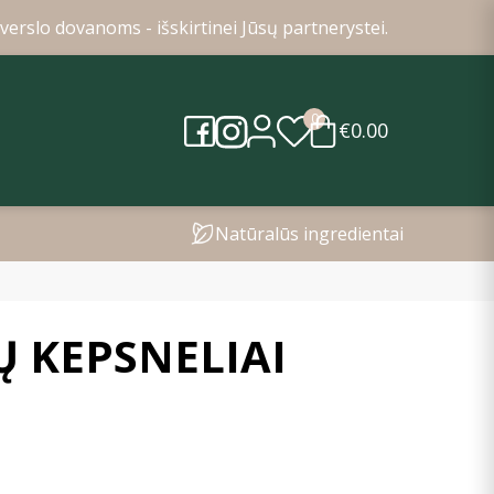
verslo dovanoms - išskirtinei Jūsų partnerystei.
0
€0.00
Natūralūs ingredientai
Ų KEPSNELIAI