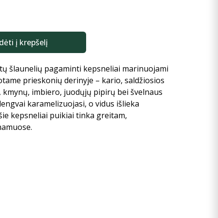
dėti į krepšelį
ištų šlaunelių pagaminti kepsneliai marinuojami
otame prieskonių derinyje – kario, saldžiosios
 kmynų, imbiero, juodųjų pipirų bei švelnaus
lengvai karamelizuojasi, o vidus išlieka
šie kepsneliai puikiai tinka greitam,
 namuose.