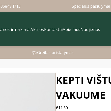
7068494713
Specialūs pasiūlymai 
anos ir rinkiniai
Akcijos
Kontaktai
Apie mus
Naujienos
Greitas pristatymas
KEPTI VIŠT
VAKUUME
€11.30