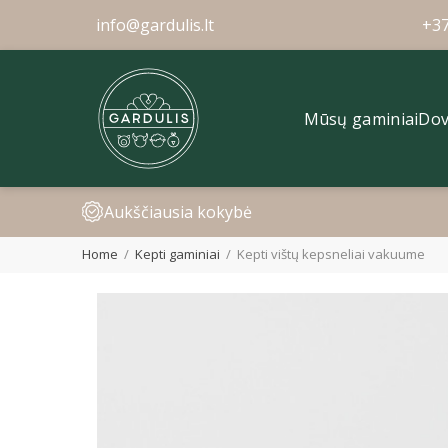
info@gardulis.lt
+3
Mūsų gaminiai
Dov
Aukščiausia kokybė
Home
Kepti gaminiai
Kepti vištų kepsneliai vakuume