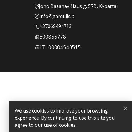
Jono Basanavičiaus g. 57B, Kybartai
info@gardulis.lt
+37068494713
300855778
LT100004543515
Your account
Order tracking
Sign in
Create account
Store information
✕
Gardulis
We use cookies to improve your browsing
Specialūs pasiūlymai verslo dovanoms – išskirtinei Jūsų part
experience. By continuing to use this site you
Jono Basanavičiaus g. 57B, Kybartai
agree to our use of cookies.
Lithuania