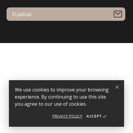
Your account
Order tracking
Sign in
Create account
Store information
Gardulis
✕
Specialūs pasiūlymai verslo dovanoms – išskirtinei Jūsų
We use cookies to improve your browsing
partnerystei.
experience. By continuing to use this site
Jono Basanavičiaus g. 57B, Kybartai
you agree to our use of cookies.
Lithuania
PRIVACY POLICY
ACCEPT
done
Call us:
+37068494713
Email us: info@gardulis.lt
Store information