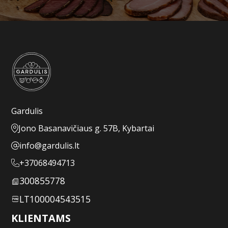
Gardulis
Jono Basanavičiaus g. 57B, Kybartai
info@gardulis.lt
+37068494713
300855778
LT100004543515
KLIENTAMS