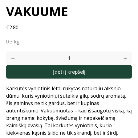
VAKUUME
€2.80
0.3 kg
Įdėti į krepšelį
Karkutės vyniotinis lėtai rūkytas natūraliu alksnio
dūmu, kuris vyniotiniui suteikia gilų, sodrų aromatą,
šis gaminys ne tik gardus, bet ir kupinas
autentiškumo. Vakuumuotas – kad išsaugotų viską, ką
branginame: kokybę, šviežumą ir nepakeičiamą
kaimišką dvasią. Tai karkutės vyniotinis, kurio
kiekvienas kąsnis šildo ne tik skrandį, bet ir širdį.