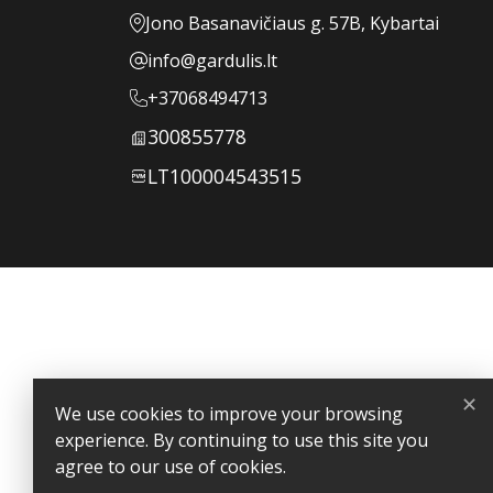
Jono Basanavičiaus g. 57B, Kybartai
info@gardulis.lt
+37068494713
300855778
LT100004543515
Your account
Order tracking
Sign in
Create account
Store information
✕
Gardulis
We use cookies to improve your browsing
Specialūs pasiūlymai verslo dovanoms – išskirtinei Jūsų part
experience. By continuing to use this site you
Jono Basanavičiaus g. 57B, Kybartai
agree to our use of cookies.
Lithuania