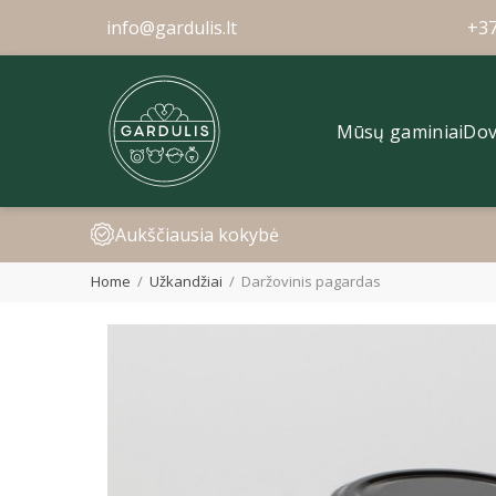
info@gardulis.lt
+3
Mūsų gaminiai
Dov
Aukščiausia kokybė
Home
Užkandžiai
Daržovinis pagardas