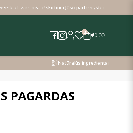
verslo dovanoms - išskirtinei Jūsų partnerystei.
0
€0.00
Natūralūs ingredientai
IS PAGARDAS