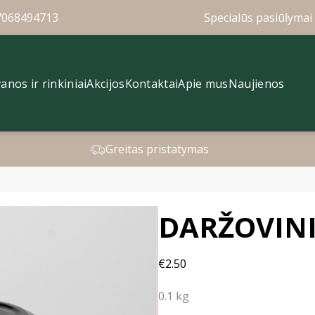
7068494713
Specialūs pasiūlymai 
anos ir rinkiniai
Akcijos
Kontaktai
Apie mus
Naujienos
Greitas pristatymas
DARŽOVIN
€2.50
0.1 kg