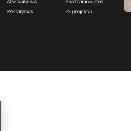
Atsiskaitymas
Pardavimo vietos
Pristatymas
ES projektai
nerystei.