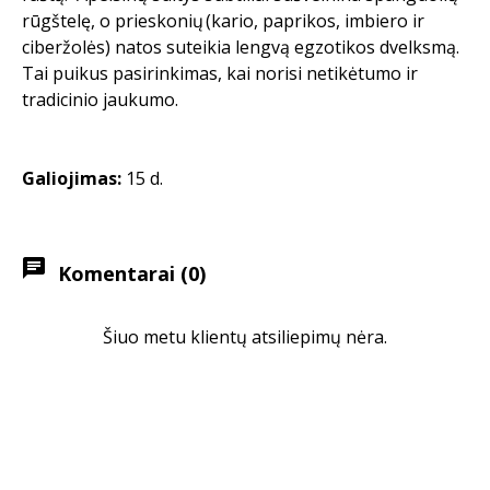
rūgštelę, o prieskonių (kario, paprikos, imbiero ir
ciberžolės) natos suteikia lengvą egzotikos dvelksmą.
Tai puikus pasirinkimas, kai norisi netikėtumo ir
tradicinio jaukumo.
Galiojimas:
15 d.
chat
Komentarai (0)
Šiuo metu klientų atsiliepimų nėra.