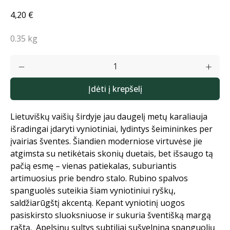
4,20 €
0.35 kg
Įdėti į krepšelį
Lietuviškų vaišių širdyje jau daugelį metų karaliauja
išradingai įdaryti vyniotiniai, lydintys šeimininkes per
įvairias šventes. Šiandien moderniose virtuvėse jie
atgimsta su netikėtais skonių duetais, bet išsaugo tą
pačią esmę – vienas patiekalas, suburiantis
artimuosius prie bendro stalo. Rubino spalvos
spanguolės suteikia šiam vyniotiniui ryškų,
saldžiarūgštį akcentą. Kepant vyniotinį uogos
pasiskirsto sluoksniuose ir sukuria šventišką margą
raštą. Apelsinų sultys subtiliai sušvelnina spanguolių