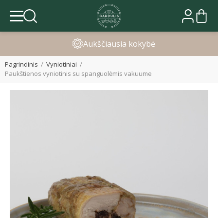
Greitas pristatymas
Pagrindinis
Vyniotiniai
Paukštienos vyniotinis su spanguolėmis vakuume