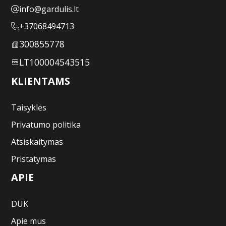
info@gardulis.lt
+37068494713
300855778
LT100004543515
KLIENTAMS
Taisyklės
Privatumo politika
Atsiskaitymas
Pristatymas
APIE
DUK
Apie mus